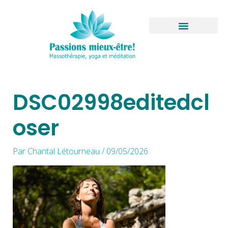
Aller
au
contenu
Boutique virtuelle
DSC02998editedcl
oser
Par
Chantal Létourneau
/
09/05/2026