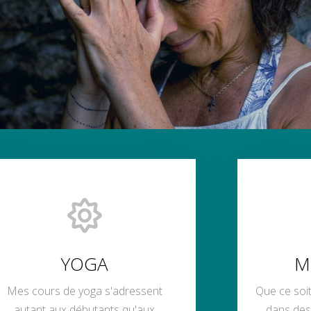
YOGA
M
Mes cours de yoga s'adressent
Que ce soit
autant aux débutants qu'aux
dans des