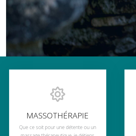
MASSOTHÉRAPIE
Que ce soit pour une détente ou un
massage thérapeutique, je détiens