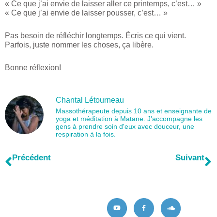
« Ce que j’ai envie de laisser aller ce printemps, c’est… »
« Ce que j’ai envie de laisser pousser, c’est… »
Pas besoin de réfléchir longtemps. Écris ce qui vient.
Parfois, juste nommer les choses, ça libère.
Bonne réflexion!
Chantal Létourneau
Massothérapeute depuis 10 ans et enseignante de
yoga et méditation à Matane. J'accompagne les
gens à prendre soin d'eux avec douceur, une
respiration à la fois.
Précédent
S
Précédent
Suivant
Tapis au sol, quelques minutes pour toi!
Confession : ces dernières semaines, j’ai passé beaucoup trop de temps devant mon écran!
Y
F
S
o
a
o
u
c
u