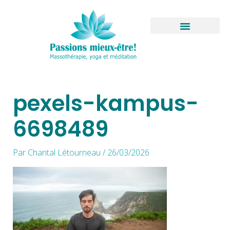
Aller
au
contenu
Boutique virtuelle
pexels-kampus-
6698489
Par
Chantal Létourneau
/
26/03/2026