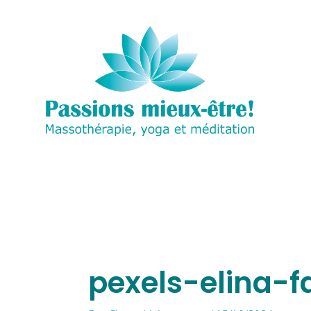
Aller
au
contenu
pexels-elina-