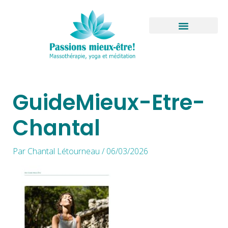
Aller
au
contenu
Boutique virtuelle
GuideMieux-Etre-
Chantal
Par
Chantal Létourneau
/
06/03/2026