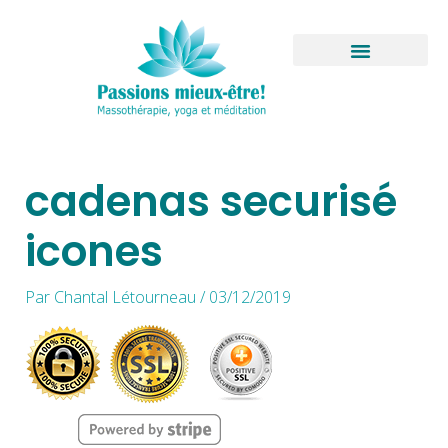
Aller
au
contenu
Boutique virtuelle
cadenas securisé
icones
Par
Chantal Létourneau
/
03/12/2019